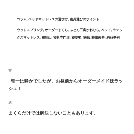
カ
コラム
,
ベッドマットレスの選び方
,
寝具選びのポイント
テ
タ
ウッドスプリング
,
オーダーまくら
,
ふとん工房かわむら
,
ベッド
,
ラテッ
ゴ
グ
クスマットレス
,
和歌山
,
寝具専門店
,
寝姿勢
,
快眠
,
睡眠改善
,
納品事例
リ
ー
投
過
前
稿
去
ナ
朝一は静かでしたが、お昼前からオーダーメイド枕ラッ
の
ビ
シュ！
投
ゲ
稿
ー
次
次
シ
の
まくらだけでは解決しないこともあります。
ョ
投
ン
稿