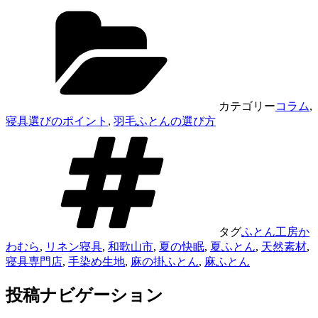
カテゴリー
コラム
,
寝具選びのポイント
,
羽毛ふとんの選び方
タグ
ふとん工房か
わむら
,
リネン寝具
,
和歌山市
,
夏の快眠
,
夏ふとん
,
天然素材
,
寝具専門店
,
手染め生地
,
麻の掛ふとん
,
麻ふとん
投稿ナビゲーション