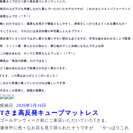
軽量タイプの三つ折り高反発ウレタンマットレス。
毎日の上げ下げも考慮しながら選んでいただいたモデルですが、これがまたコストパフォーマンス
抜群なんです（＾∇＾）
軽いだけではなく、適度な反発力で寝返りもしやすく、身体をしっかり支えてくれる優れもの！
そしてさらに、その上には当店自慢の羊毛敷ふとんをプラス！
高反発ウレタンだけでは少し硬さを感じやすい部分もありますが、羊毛を組み合わせることで吸湿
性・フィット感・柔らかさが加わり、寝心地がグッと自然になるんですよね😊
この組み合わせ、ホンマに気持ちええでっせ！（＾∇＾）
寝具は「単品の性能」だけではなく、
どう組み合わせるかで快適さが大きく変わります。
Fさま、この度はありがとうございました！
これから快適に眠っていただければ嬉しいです😊
今日もこの世界に、快眠の楽園を。
投稿日:
2026年5月16日
Tさま高反発キューブマットレス
ゴールデンウィーク前にご来店いただいていたTさま。
連休中に色々なお店も見て回られたそうですが、「やっぱりこれ