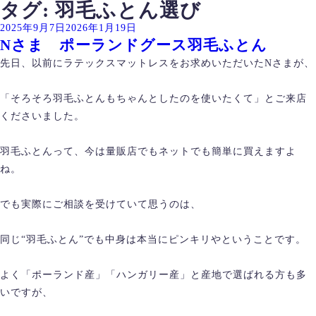
タグ:
羽毛ふとん選び
投
2025年9月7日
2026年1月19日
Nさま ポーランドグース羽毛ふとん
稿
日:
先日、以前にラテックスマットレスをお求めいただいたNさまが、
「そろそろ羽毛ふとんもちゃんとしたのを使いたくて」とご来店
くださいました。
羽毛ふとんって、今は量販店でもネットでも簡単に買えますよ
ね。
でも実際にご相談を受けていて思うのは、
同じ“羽毛ふとん”でも中身は本当にピンキリやということです。
よく「ポーランド産」「ハンガリー産」と産地で選ばれる方も多
いですが、