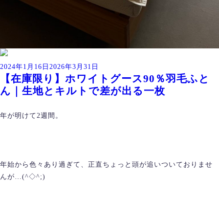
投
2024年1月16日
2026年3月31日
【在庫限り】ホワイトグース90％羽毛ふと
稿
ん｜生地とキルトで差が出る一枚
日:
年が明けて2週間。
年始から色々あり過ぎて、正直ちょっと頭が追いついておりませ
んが…(^◇^;)