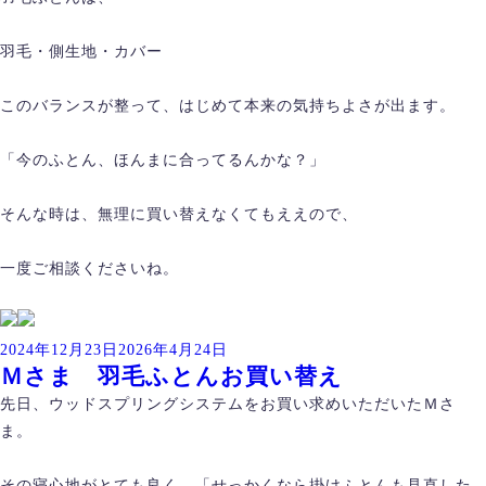
羽毛・側生地・カバー
このバランスが整って、はじめて本来の気持ちよさが出ます。
「今のふとん、ほんまに合ってるんかな？」
そんな時は、無理に買い替えなくてもええので、
一度ご相談くださいね。
投
2024年12月23日
2026年4月24日
Ｍさま 羽毛ふとんお買い替え
稿
日:
先日、ウッドスプリングシステムをお買い求めいただいたＭさ
ま。
その寝心地がとても良く、「せっかくなら掛けふとんも見直した