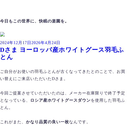
今日もこの世界に、快眠の楽園を。
投
2024年12月17日
2026年4月24日
Dさま ヨーロッパ産ホワイトグース羽毛ふ
稿
とん
日:
ご自分がお使いの羽毛ふとんが古くなってきたとのことで、お買
い替えにご来店いただいたDさま。
今回ご提案させていただいたのは、メーカー在庫限りで終了予定
となっている、
ロシア産ホワイトグースダウン
を使用した羽毛ふ
とん。
これがまた、
かなり品質の良い一枚
なんです。