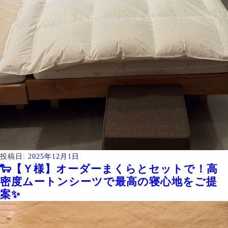
投稿日:
2025年12月1日
🐑【Ｙ様】オーダーまくらとセットで！高
密度ムートンシーツで最高の寝心地をご提
案✨