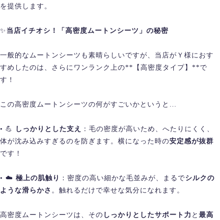
を提供します。
✨
当店イチオシ！「高密度ムートンシーツ」の秘密
一般的なムートンシーツも素晴らしいですが、当店がＹ様におす
すめしたのは、さらにワンランク上の**【高密度タイプ】**で
す！
この高密度ムートンシーツの何がすごいかというと…
• 💪
しっかりとした支え
：毛の密度が高いため、へたりにくく、
体が沈み込みすぎるのを防ぎます。横になった時の
安定感が抜群
です！
• ☁️
極上の肌触り
：密度の高い細かな毛並みが、まるで
シルクの
ような滑らかさ
。触れるだけで幸せな気分になれます。
高密度ムートンシーツは、その
しっかりとしたサポート力
と
最高