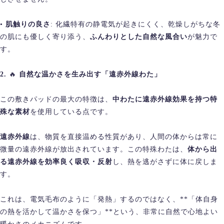
•
肌触りの良さ
: 化繊特有の静電気が起きにくく、乾燥しがちな冬
の肌にも優しく寄り添う、
ふんわりとした自然な風合い
が魅力で
す。
2.
🔥
自然な温かさを生み出す「遠赤外線わた」
この敷きパッドの最大の特徴は、
中わたに遠赤外線効果を持つ特
殊な素材
を使用している点です。
遠赤外線
は、物質を直接温める性質があり、人間の体からは常に
微量の遠赤外線が放出されています。この特殊わたは、
体から出
る遠赤外線を効率良く吸収・反射
し、熱を逃がさずに体に戻しま
す。
これは、電気毛布のように「発熱」するのではなく、**「体自身
の熱を活かして温かさを保つ」**という、非常に自然で心地よい