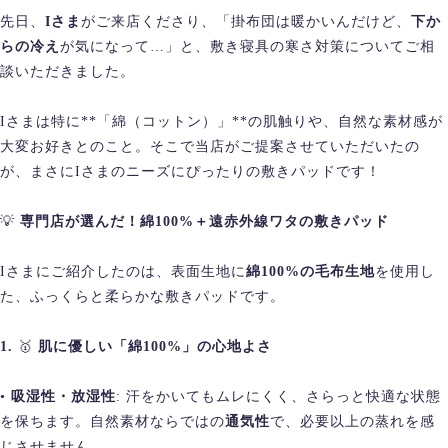
先日、
Iさま
がご来店くださり、「掛布団は暖かいんだけど、
下か
らの冷え
が気になって…」と、敷き寝具の寒さ対策についてご相
談いただきました。
Iさまは特に**「綿（コットン）」**の肌触りや、自然な素材感が
大変お好きとのこと。そこで当店がご提案させていただいたの
が、まさにIさまのニーズにぴったりの敷きパッドです！
💡
専門店が選んだ！綿100%＋遠赤外線ワタの敷きパッド
Iさまにご紹介したのは、表面生地に
綿100%の毛布生地
を使用し
た、ふっくらと柔らかな敷きパッドです。
1.
🥇
肌に優しい「綿100%」の心地よさ
•
吸湿性・放湿性
: 汗をかいてもムレにくく、さらっと快適な状態
を保ちます。自然素材ならではの
通気性
で、必要以上の蒸れを感
じさせません。