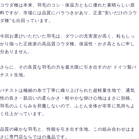
コウダ種は本来、羽毛のコシ・保温力ともに優れた素晴らしい原
料ですが、市場には品質にバラつきがあり、正直“安いだけのコウ
ダ種”も出回っています。
今回お選びいただいた羽毛は、ダウンの充実度が高く、粒もしっ
かり揃った正統派の高品質コウダ種。保温性・かさ高ともに申し
分ありません。
さらに、その良質な羽毛の力を最大限に引き出すのが ドイツ製バ
チスト生地。
バチストは極細の糸で丁寧に織り上げられた超軽量生地で、通気
性の良さ・肌沿いの柔らかさ・軽やかな掛け心地はまさに別格。
羽毛のふくらみを邪魔しないので、ふとん全体が非常に気持ちよ
く仕上がっています。
品質の確かな羽毛と、性能を引き出す生地。この組み合わせはま
さに専門店ならではの逸品です。