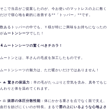
そこで当店がご提案したのが、今お使いのマットレスの上に敷く
だけで寝心地を劇的に改善する**「トッパー」**です。
数あるトッパーの中でも、Ｙ様が特にご興味をお持ちになったの
が
ムートンシーツ
でした！
🐏
ムートンシーツの驚くべきチカラ！
ムートンとは、羊さんの毛皮を加工したものです。
ムートンシーツの魅力は、ただ暖かいだけではありません！
• 🔥
驚きの保温力
：羊の毛がたっぷりと空気を含み、真冬でもじ
んわりと体を温めてくれます。
• ⚖️
抜群の体圧分散性能
：体にかかる重さを点でなく面で支え、
血行を妨げにくいのが特長。まるで
雲の上にいるような心地よさ