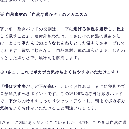
暖かさのメカニズムです。
💡
自然素材の「自然な暖かさ」のメカニズム
寒い冬、敷きパッドの役割は、
「下に逃げる体温を遮断し、反射
して戻すこと」
。遠赤外線わたは、まさにその体温の反射を助
け、まるで
湯たんぽのようなじんわりとした温もり
をキープして
くれます。電気に頼らない、自然素材と体の調和による、じんわ
りとした温かさで、底冷えを解消します。
🌙
Iさま、これでポカポカ気持ちよくおやすみいただけます！
「
掛は大丈夫だけど下が寒い
」というお悩みは、まさに寝具のプ
ロが解決すべきポイントです。この綿100%遠赤外線敷きパッド
で、下からの冷えをしっかりシャットアウトし、朝まで
ポカポカ
気持ちよく
お休みいただけること間違いなしです。
Iさま、ご相談ありがとうございました！ぜひ、この冬は自然の温