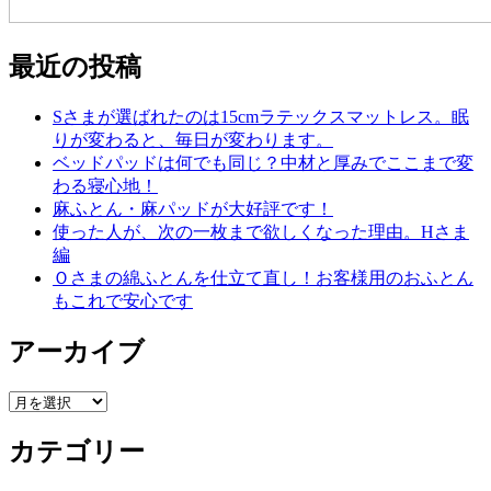
最近の投稿
Sさまが選ばれたのは15cmラテックスマットレス。眠
りが変わると、毎日が変わります。
ベッドパッドは何でも同じ？中材と厚みでここまで変
わる寝心地！
麻ふとん・麻パッドが大好評です！
使った人が、次の一枚まで欲しくなった理由。Hさま
編
Ｏさまの綿ふとんを仕立て直し！お客様用のおふとん
もこれで安心です
アーカイブ
ア
ー
カテゴリー
カ
イ