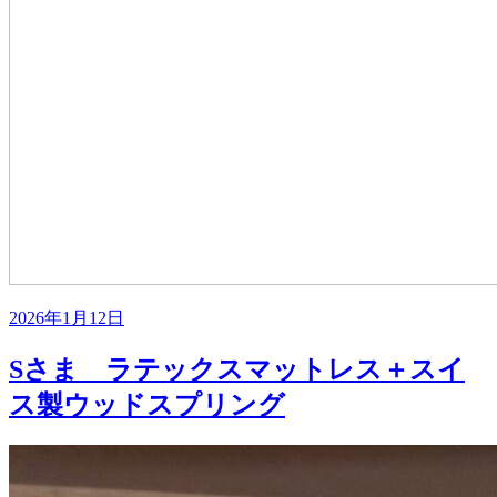
投
2026年1月12日
稿
日:
Sさま ラテックスマットレス＋スイ
ス製ウッドスプリング