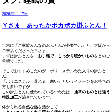
タグ:
睡眠の質
投
2026年1月17日
稿
日:
Ｙさま あったかポカポカ掛ふとん！
年末に「ご家族みんなのおふとんが必要で…」と、大阪から
ご来店くださったＹさま。
まずは掛ふとんを、
お手軽で、しっかり暖かいもの
をとのご
希望でした。
そこでおすすめしたのが、ポリエステルわた入りの掛ふと
ん。
「ポリエステル＝蒸れる・寒い」というイメージをお持ちの
方も多いですが、
この掛ふとんに使われている中わたは、
通常のものとは違う
特殊加工
が施されています。
体から出る自然な熱を活かして、