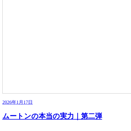
投
2026年1月17日
稿
日:
ムートンの本当の実力｜第二弾