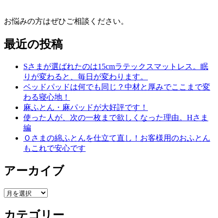
お悩みの方はぜひご相談ください。
最近の投稿
Sさまが選ばれたのは15cmラテックスマットレス。眠
りが変わると、毎日が変わります。
ベッドパッドは何でも同じ？中材と厚みでここまで変
わる寝心地！
麻ふとん・麻パッドが大好評です！
使った人が、次の一枚まで欲しくなった理由。Hさま
編
Ｏさまの綿ふとんを仕立て直し！お客様用のおふとん
もこれで安心です
アーカイブ
ア
ー
カテゴリー
カ