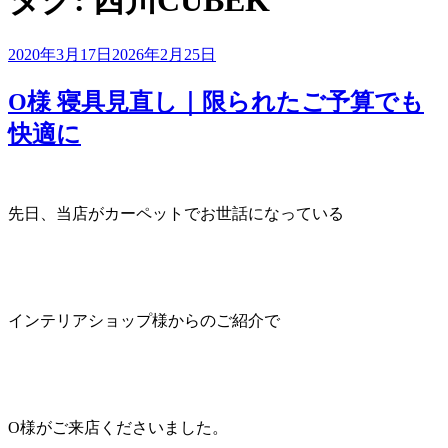
タグ:
西川CUBEK
投
2020年3月17日
2026年2月25日
稿
日:
O様 寝具見直し｜限られたご予算でも
快適に
先日、当店がカーペットでお世話になっている
インテリアショップ様からのご紹介で
O様がご来店くださいました。