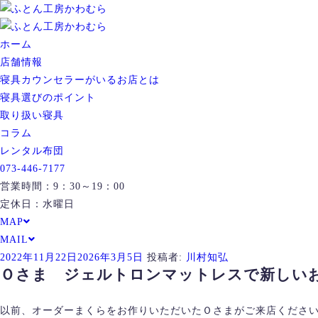
ホーム
店舗情報
寝具カウンセラーがいるお店とは
寝具選びのポイント
取り扱い寝具
コラム
レンタル布団
073-446-7177
営業時間：9：30～19：00
定休日：水曜日
MAP
MAIL
投
2022年11月22日
2026年3月5日
投稿者:
川村知弘
Ｏさま ジェルトロンマットレスで新しい
稿
日:
以前、オーダーまくらをお作りいただいたＯさまがご来店くださ