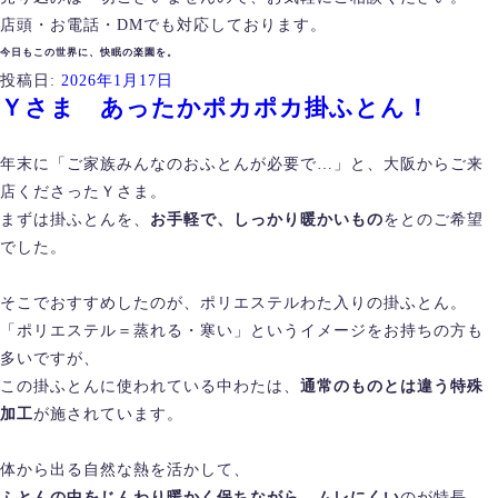
店頭・お電話・DMでも対応しております。
今日もこの世界に、快眠の楽園を。
投稿日:
2026年1月17日
Ｙさま あったかポカポカ掛ふとん！
年末に「ご家族みんなのおふとんが必要で…」と、大阪からご来
店くださったＹさま。
まずは掛ふとんを、
お手軽で、しっかり暖かいもの
をとのご希望
でした。
そこでおすすめしたのが、ポリエステルわた入りの掛ふとん。
「ポリエステル＝蒸れる・寒い」というイメージをお持ちの方も
多いですが、
この掛ふとんに使われている中わたは、
通常のものとは違う特殊
加工
が施されています。
体から出る自然な熱を活かして、
ふとんの中をじんわり暖かく保ちながら、ムレにくい
のが特長。