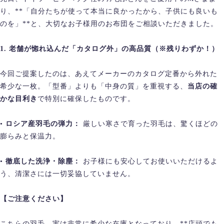
り、**「自分たちが使って本当に良かったから、子供にも良いも
のを」**と、大切なお子様用のお布団をご相談いただきました。
1. 老舗が惚れ込んだ「カタログ外」の高品質（※残りわずか！）
今回ご提案したのは、あえてメーカーのカタログ定番から外れた
希少な一枚。「型番」よりも「中身の質」を重視する、
当店の確
かな目利き
で特別に確保したものです。
•
ロシア産羽毛の弾力：
厳しい寒さで育った羽毛は、驚くほどの
膨らみと保温力。
•
徹底した洗浄・除塵：
お子様にも安心してお使いいただけるよ
う、清潔さには一切妥協していません。
【ご注意ください】
こちらの羽毛、実は非常に希少な在庫となっており、**店頭でも