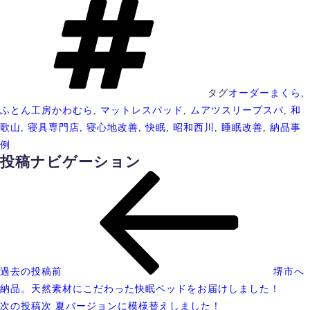
タグ
オーダーまくら
,
ふとん工房かわむら
,
マットレスパッド
,
ムアツスリープスパ
,
和
歌山
,
寝具専門店
,
寝心地改善
,
快眠
,
昭和西川
,
睡眠改善
,
納品事
例
投稿ナビゲーション
過去の投稿
前
堺市へ
納品。天然素材にこだわった快眠ベッドをお届けしました！
次の投稿
次
夏バージョンに模様替えしました！