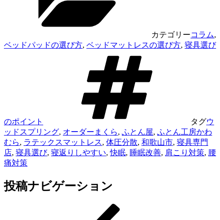
カテゴリー
コラム
,
ベッドパッドの選び方
,
ベッドマットレスの選び方
,
寝具選び
のポイント
タグ
ウ
ッドスプリング
,
オーダーまくら
,
ふとん屋
,
ふとん工房かわ
むら
,
ラテックスマットレス
,
体圧分散
,
和歌山市
,
寝具専門
店
,
寝具選び
,
寝返りしやすい
,
快眠
,
睡眠改善
,
肩こり対策
,
腰
痛対策
投稿ナビゲーション