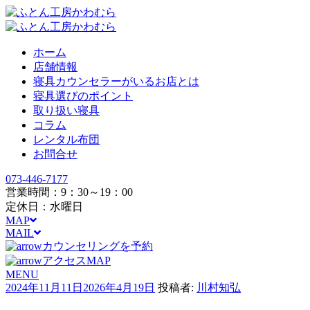
ホーム
店舗情報
寝具カウンセラーがいるお店とは
寝具選びのポイント
取り扱い寝具
コラム
レンタル布団
お問合せ
073-446-7177
営業時間：9：30～19：00
定休日：水曜日
MAP
MAIL
カウンセリングを予約
アクセスMAP
MENU
投
2024年11月11日
2026年4月19日
投稿者:
川村知弘
稿