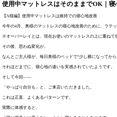
日:
使用中マットレスはそのままでOK｜寝
【A様編】使用中マットレスは維持での寝心地改善
今年の4月、奥様のマットレスの寝心地改善のために、ラテ
※オーバーレイとは、現在お使いのマットレスの上に重ねて
その後、思わぬ変化が。
なんとご主人様が、毎日奥様のベッドで“少し横になってから
それほどまでに、寝心地の違いを実感されていたようです。
そして今回――
「やっぱり自分も」と、ご来店いただきました。
これは正直、よくあるパターンです。
実際に体感すると、