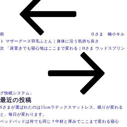
稿
去
ナ
の
ビ
投
ゲ
稿
ー
前
Ｏさま 極小キル
シ
ト マザーグース羽毛ふとん｜身体に沿う気持ち良さ
ョ
次
次
「床置きでも寝心地はここまで変わる｜Hさま ウッドスプリン
ン
の
投
稿
グ快眠システム」
最近の投稿
Sさまが選ばれたのは15cmラテックスマットレス。眠りが変わる
と、毎日が変わります。
ベッドパッドは何でも同じ？中材と厚みでここまで変わる寝心