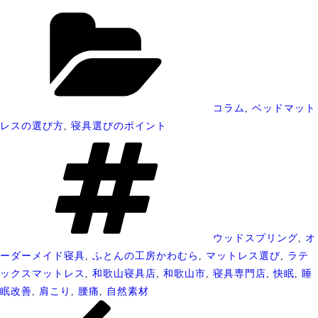
カ
テ
ゴ
リ
ー
コラム
,
ベッドマット
レスの選び方
,
寝具選びのポイント
タ
グ
ウッドスプリング
,
オ
ーダーメイド寝具
,
ふとんの工房かわむら
,
マットレス選び
,
ラテ
ックスマットレス
,
和歌山寝具店
,
和歌山市
,
寝具専門店
,
快眠
,
睡
眠改善
,
肩こり
,
腰痛
,
自然素材
投
過