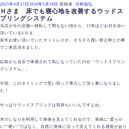
投
2025年4月27日
2026年5月18日
投稿者:
川村知弘
Ｈさま 床でも寝心地を改善するウッドス
稿
プリングシステム
日:
当店が今の店舗へ移転して間もない頃から、15年ほどお付き合い
頂いているUさま。
長年お使い頂いていたマットレスが、そろそろ買い替え時との事
でご来店頂きました。
以前から当店で体感されて気になっていたのが「ウッドスプリン
グシステム」。
今回、このタイミングで思い切って導入して頂く事になりまし
た！
やっぱりウッドスプリングは気持ちいいんですよね。
木のしなりを利用して身体を支えてくれるので、単純に“柔らか
い”“硬い”ではなく、自然に身体に沿って支えてくれる感覚があり