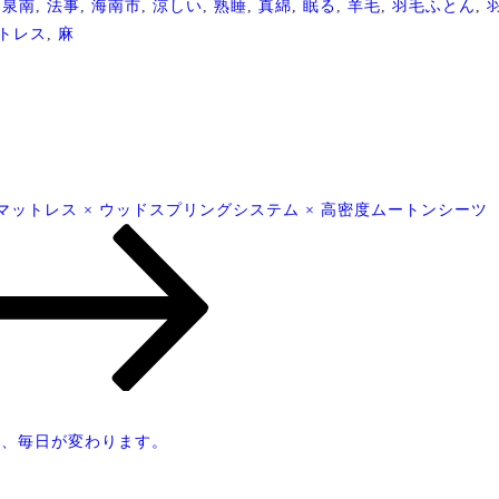
,
泉南
,
法事
,
海南市
,
涼しい
,
熟睡
,
真綿
,
眠る
,
羊毛
,
羽毛ふとん
,
トレス
,
麻
マットレス × ウッドスプリングシステム × 高密度ムートンシーツ
と、毎日が変わります。
！