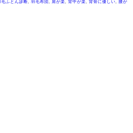
羽毛ふとん診断
,
羽毛布団
,
肩が楽
,
背中が楽
,
背骨に優しい
,
腰が