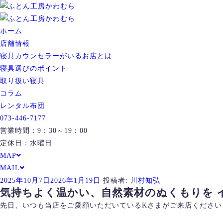
ホーム
店舗情報
寝具カウンセラーがいるお店とは
寝具選びのポイント
取り扱い寝具
コラム
レンタル布団
073-446-7177
営業時間：9：30～19：00
定休日：水曜日
MAP
MAIL
投
2025年10月7日
2026年1月19日
投稿者:
川村知弘
気持ちよく温かい、自然素材のぬくもりを 
稿
日:
先日、いつも当店をご愛顧いただいているKさまがご来店ください