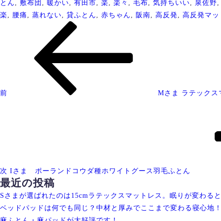
とん
,
敷布団
,
暖かい
,
有田市
,
楽
,
楽々
,
毛布
,
気持ちいい
,
泉佐野
楽
,
腰痛
,
蒸れない
,
貸ふとん
,
赤ちゃん
,
阪南
,
高反発
,
高反発マッ
投
過
稿
去
ナ
の
ビ
投
ゲ
稿
ー
前
Mさま ラテックス
シ
次
ョ
の
ン
投
稿
次
Iさま ポーランドコウダ種ホワイトグース羽毛ふとん
最近の投稿
Sさまが選ばれたのは15cmラテックスマットレス。眠りが変わる
ベッドパッドは何でも同じ？中材と厚みでここまで変わる寝心地
麻ふとん・麻パッドが大好評です！