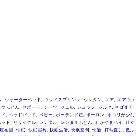
ム
,
ウォーターベッド
,
ウッドスプリング
,
ウレタン
,
エア
,
エアウィ
たつふとん
,
サポート
,
シーツ
,
ジェル
,
シュラフ
,
シルク
,
そばまく
ッド
,
ベッドパッド
,
ベビー
,
ポーランド産
,
ボーロン
,
ホコリが少な
ベッド
,
リサイクル
,
レンタル
,
レンタルふとん
,
わかやまペイ
,
仕立
座布団
,
快眠
,
快眠寝具
,
快眠生活
,
快眠空間
,
快適
,
打ち直し
,
敷ふ