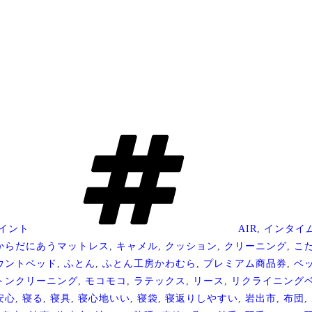
タ
グ
イント
AIR
,
インタイ
からだにあうマットレス
,
キャメル
,
クッション
,
クリーニング
,
こ
ウントベッド
,
ふとん
,
ふとん工房かわむら
,
プレミアム商品券
,
ベ
トンクリーニング
,
モコモコ
,
ラテックス
,
リース
,
リクライニング
安心
,
寝る
,
寝具
,
寝心地いい
,
寝袋
,
寝返りしやすい
,
岩出市
,
布団
,