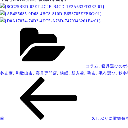
カ
テ
ゴ
リ
ー
コラム
,
寝具選びのポ
冬支度
,
和歌山市
,
寝具専門店
,
快眠
,
新入荷
,
毛布
,
毛布選び
,
秋冬
投
過
稿
去
ナ
の
ビ
投
ゲ
稿
ー
前
久しぶりに歌舞伎
シ
次