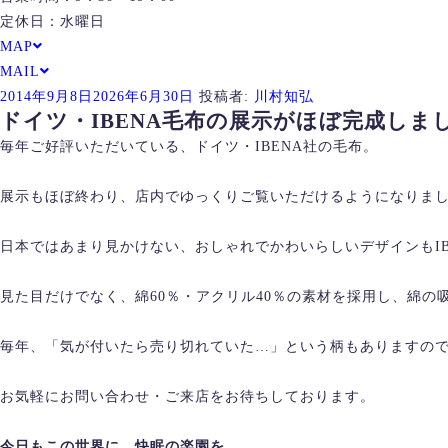
定休日：水曜日
MAP
MAIL
投
2014年9月8日
2026年6月30日
投稿者:
川村知弘
ドイツ・IBENA毛布の展示がほぼ完成しま
稿
日:
毎年ご好評いただいている、ドイツ・IBENA社の毛布。
展示もほぼ終わり、店内でゆっくりご覧いただけるようになりま
日本ではあまり見かけない、おしゃれでかわいらしいデザインもIB
見た目だけでなく、綿60％・アクリル40％の素材を採用し、綿
毎年、「気が付いたら売り切れていた…」という柄もありますの
お気軽にお問い合わせ・ご来店をお待ちしております。
今日もこの世界に、快眠の楽園を。