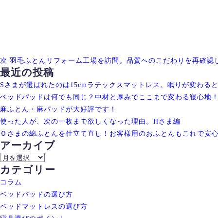
ョ
の
ン
投
稿
次
羽毛ふとんリフォーム工場を訪問。品質へのこだわりを再確認
最近の投稿
Sさまが選ばれたのは15cmラテックスマットレス。眠りが変わる
ベッドパッドは何でも同じ？中材と厚みでここまで変わる寝心地
麻ふとん・麻パッドが大好評です！
使った人が、次の一枚まで欲しくなった理由。Hさま編
Ｏさまの綿ふとんを仕立て直し！お客様用のおふとんもこれで安
アーカイブ
ア
カテゴリー
ー
カ
コラム
イ
ベッドパッドの選び方
ブ
ベッドマットレスの選び方