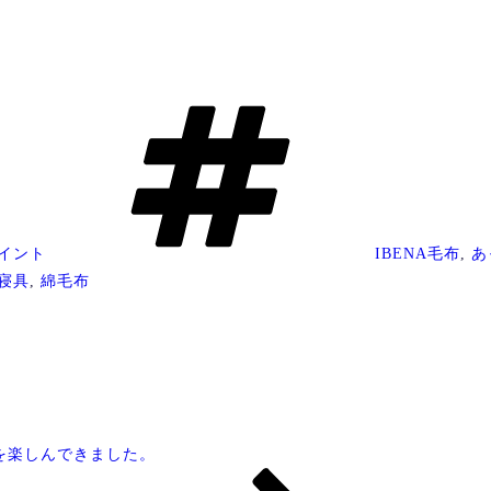
タ
グ
イント
IBENA毛布
,
あ
寝具
,
綿毛布
を楽しんできました。